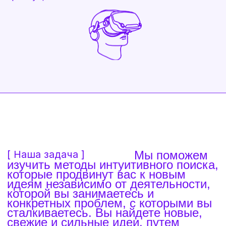
идеям независимо от деятельности,
которой вы занимаетесь и
конкретных проблем, с которыми вы
сталкиваетесь. Вы найдете новые,
свежие и сильные идеи, путем
активации работы подсознания с
обходом ментальных шаблонов.
В повседневной работе, в бизнесе, постоянно
встают задачи, которые «наскоком» не решить…
Мы продолжаем думать однажды найденными
шаблонами и паттернами и даже не отдаем себе
отчет, почему мы не можем красиво решить
задачу.
Если то, что мы видим, вызывает эмоцию,
вызывает удивление и желание поделиться с
другими — скорее всего, перед нами
креативное решение.
Если прочитанная мысль переворачивает ваше
видение предмета или ситуации, заставляет
задуматься над вопросом как-то иначе — это
креативная идея.
Если мы умеем находить необычные способы
реализации привычных вещей, про нас скажут —
он креативный!
Креативные подходы к решению задач — это
требование времени.
Креативный
[Креативность ]
человек — это не тот, кто на любой