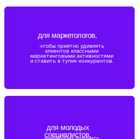
[ 12 ]
Мозговая осада и метод SIL.
[ 13 ]
Схема многоэкранного мышления.
вы
научитесь
[01]
[02]
Управлять процессом
Находить
генерации идей.
нестандартные
решения нетиповых
задач и проблемных
ситуаций.
[03]
[04]
Обходить шаблонное
Применять
мышление.
современные
инструменты
генерации и анализа
креативных идей.
[05]