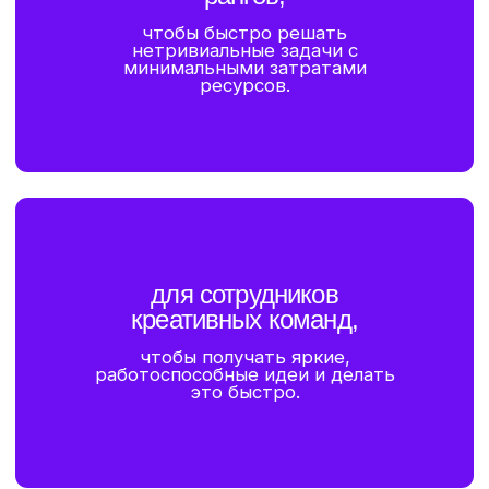
генерации креативных идей?
[ 4 ]
Мозговой штурм.
[ 5 ]
Анализ идей, полученных в результате
мозгового штурма.
[ 6 ]
Направленный мозговой штурм.
Мозговой штурм в направлении
идеальных решений.
[ 7 ]
Метод фокальных объектов.
[ 8 ]
Метод аналогий.
[ 9 ]
Метод фантограмм.
[ 10 ]
Метод морфологической матрицы.
[ 11 ]
Оператор "Размеры. Время.
Стоимость" и подход Илона Маска к
нахождению креативных решений.