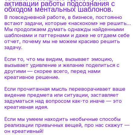
вопрос предлагает тысячу идей.
Креативный человек — это тот, кто
способен красиво решить
поставленную задачу.
9
Занятий
20
Минут, средняя
продолжительность
просмотра одного занятия
3
Недели, расчетное время
прохождения курса