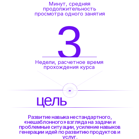
Работает по направлению креативных техник и
технологизации мышления с 2010 года.
Автор книг "ТРИЗ. Решение Бизнес-задач" и
"ТРИЗ: пошаговое руководство для бизнеса в
схемах".
Работает по направлению креативного мышления
с Росатом, Сбербанк, ТМК, ОМК, МТС-Банк, ДСК
Автобан и др., а также с представителями
среднего бизнеса.
Постоянно участвует в проектах
стратегирования и преодоления проблемных
ситуаций как по направлению инженерии, так и в
менеджменте.
Автор ряда методических разработок по
креативным техникам для задач менеджмента и
бизнеса.
КУПИТЬ КУРС ЗА 9000 ₽
для кого этот
курс?
для предпринимателей,
чтобы быстро разрабатывать