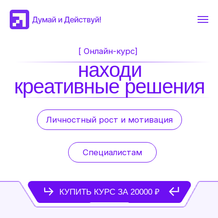
[ Онлайн-курс]
находи
креативные решения
Личностный рост и мотивация
Специалистам
КУПИТЬ КУРС ЗА 20000 ₽
Овладеть навыком креативного
решения задач - значит получить
преимущество
Курс «Развитие креативности» создан для
сотрудников компаний и предпринимателей,
которым важно научиться смотреть на привычные
вещи под разными, подчас непривычными, углами.