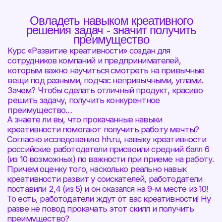
Зачем? Чтобы сделать отличный продукт, красиво
решить задачу, получить конкурентное
преимущество…
А знаете ли вы, что прокачанные навыки
креативности помогают получить работу мечты?
Согласно исследованию hh.ru, навыку креативности
российские работодатели присвоили средний балл 6
(из 10 возможных) по важности при приеме на работу.
Причем оценку того, насколько реально навык
креативности развит у соискателей, работодатели
поставили 2,4 (из 5) и он оказался на 9-м месте из 10!
То есть, работодатели ждут от вас креативности! Ну
разве не повод прокачать этот скилл и получить
преимущество?
[ Наша задача ]
Мы поможем
изучить методы интуитивного поиска,
которые продвинут вас к новым