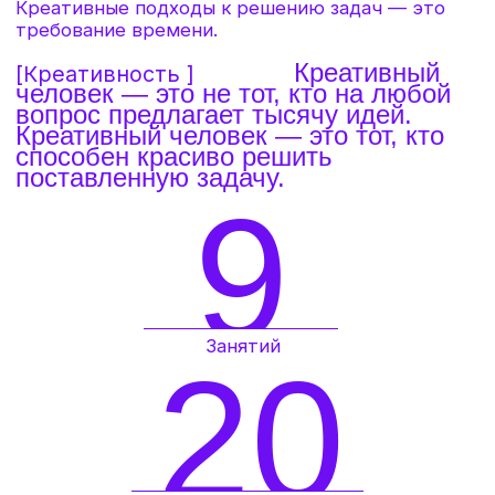
цель
курса
Развитие навыка нестандартного,
«нешаблонного» взгляда на задачи и
проблемные ситуации, усиление навыков
генерации идей по развитию продуктов и
услуг.
Изучение инструментов креативного
поиска решений. Получение опыта
применения инструментов генерации
нестандартных, сильных идей.
АВТОР И ВЕДУЩИЙ
КУРСА
Антон
Кожемяко
Специалист ТРИЗ 4 уровня.