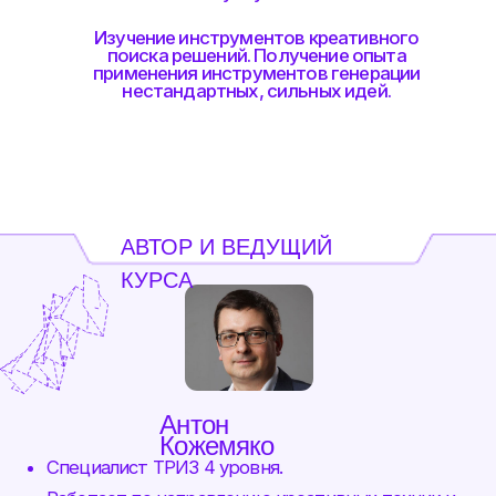
новые бизнес-модели и
совершенствовать бизнес-
процессы с максимальным
эффектом.
для руководителей разных
рангов,
чтобы быстро решать
нетривиальные задачи с
минимальными затратами
ресурсов.
для сотрудников
креативных команд,
чтобы получать яркие,
работоспособные идеи и делать