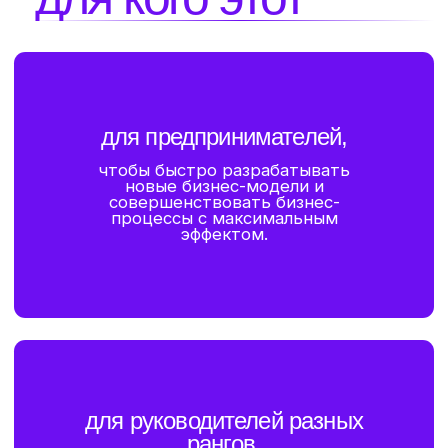
Креативность — это не дар,
присущий избранным.
Креативность — навык, который можно
развивать с помощью разнообразных
инструментов — методов интуитивного
поиска решения.
программа
курса
[ 1 ]
Что такое креативность?
[ 2 ]
Как мы решаем задачи?
[ 3 ]
Как работают методы поддержки