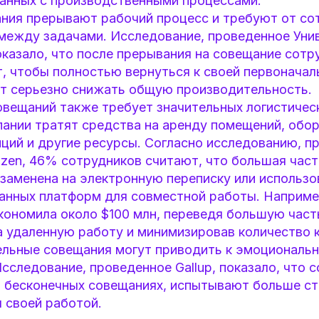
анных с производственными процессами.
ния прерывают рабочий процесс и требуют от со
между задачами. Исследование, проведенное Уни
оказало, что после прерывания на совещание сотр
т, чтобы полностью вернуться к своей первоначал
т серьезно снижать общую производительность.
овещаний также требует значительных логистическ
пании тратят средства на аренду помещений, обо
ций и другие ресурсы. Согласно исследованию, п
rizen, 46% сотрудников считают, что большая час
 заменена на электронную переписку или использо
анных платформ для совместной работы. Наприме
экономила около $100 млн, переведя большую част
а удаленную работу и минимизировав количество 
ельные совещания могут приводить к эмоциональ
сследование, проведенное Gallup, показало, что с
 бесконечных совещаниях, испытывают больше ст
 своей работой.