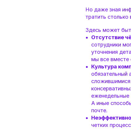
Но даже зная ин
тратить столько 
Здесь может быть
Отсутствие ч
сотрудники мо
уточнения дета
мы все вместе 
Культура комп
обязательный 
сложившимися 
консервативных
еженедельные п
А иные способ
почте.
Неэффективно
четких процес