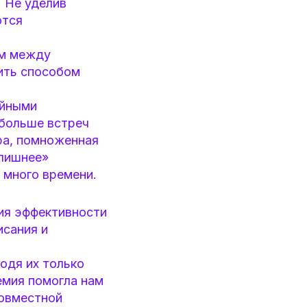
 Не уделив
ются
ем между
ить способом
ойными
 больше встреч
ура, помноженная
«лишнее»
 много времени.
ния эффективности
исания и
одя их только
емия помогла нам
совместной