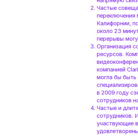
напрямую связ
Частые совеща
переключения 
Калифорнии, п
около 23 мину
перерывы могу
Организация с
ресурсов. Ком
видеоконферен
компанией Cla
могла бы быть
специализиров
в 2009 году с
сотрудников н
Частые и длит
сотрудников. И
участвующие в
удовлетворены