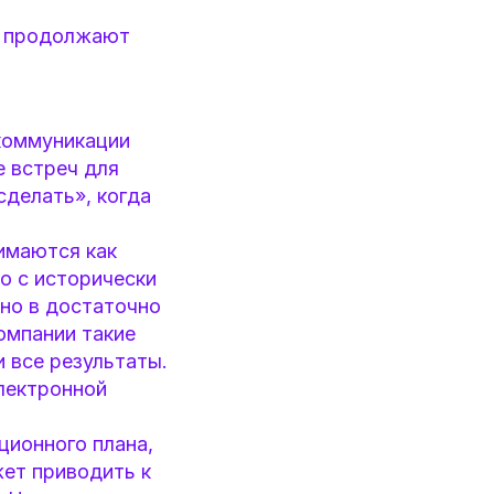
и продолжают
коммуникации
 встреч для
сделать», когда
имаются как
о с исторически
но в достаточно
омпании такие
 все результаты.
лектронной
ионного плана,
жет приводить к