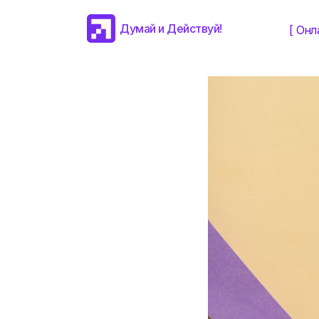
Давайте 
Думай и Действуй!
[ Онл
РУКОВОДИТЕЛЯМ И У