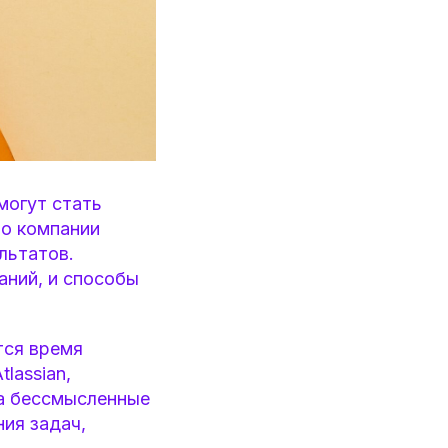
могут стать
то компании
льтатов.
аний, и способы
тся время
lassian,
на бессмысленные
ия задач,