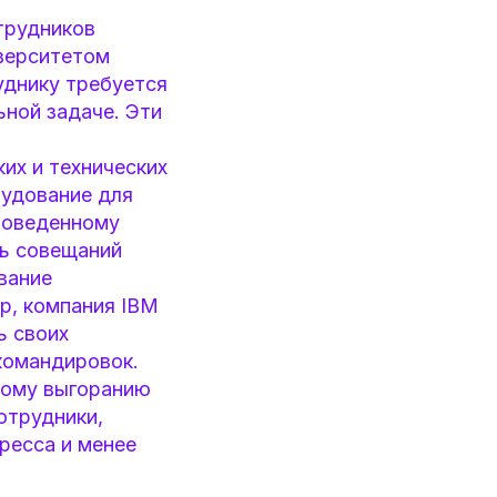
трудников
верситетом
уднику требуется
ьной задаче. Эти
их и технических
рудование для
роведенному
ть совещаний
вание
р, компания IBM
ь своих
командировок.
ному выгоранию
отрудники,
ресса и менее