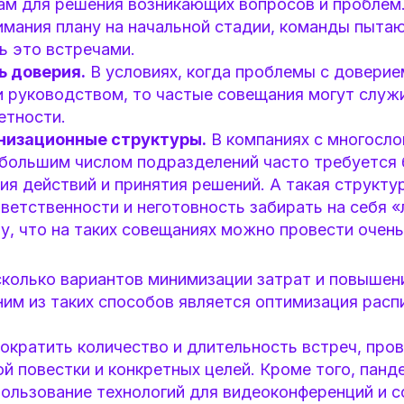
ам для решения возникающих вопросов и проблем.
имания плану на начальной стадии, команды пыта
ь это встречами.
ь доверия.
В условиях, когда проблемы с довери
и руководством, то частые совещания могут служ
етности.
низационные структуры.
В компаниях с многосл
 большим числом подразделений часто требуется
ия действий и принятия решений. А такая структ
ветственности и неготовность забирать на себя 
у, что на таких совещаниях можно провести очень
сколько вариантов минимизации затрат и повыше
ним из таких способов является оптимизация расп
ократить количество и длительность встреч, пров
ой повестки и конкретных целей. Кроме того, панд
пользование технологий для видеоконференций и 