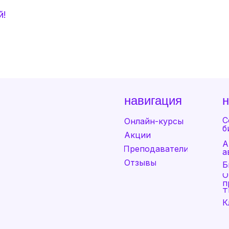
й!
навигация
С
Онлайн-курсы
б
Акции
А
Преподаватели
а
Отзывы
Б
О
п
Т
К