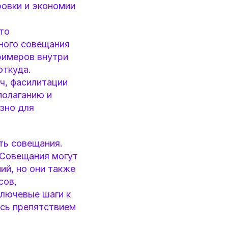
ровки и экономии
то
ного совещания
примеров внутри
откуда.
ч, фасилитации
полаганию и
зно для
ть совещания.
 Совещания могут
ий, но они также
сов,
ключевые шаги к
ись препятствием