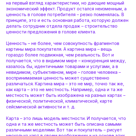
на первый взгляд характеристики, но дающие мощный
экономический эффект. Продукт остался неизменным, а
ценность в голове потребителя – резко поменялась. В
принципе, это и есть основная работа, которую должен
делать сотрудник отдела продаж – строительство
ценности предложения в голове клиента.
Ценность – не более, чем совокупность фрагментов
картины мира покупателя. А картина мира – вещь
гораздо более подвижная, чем реальность. Вот и
получается, что в видимом мире – конкуренция между,
казалось бы, идентичными товарами и услугами, а в
невидимом, субъективном, мире – голове человека –
воспринимаемая ценность может существенно
различаться. Картина мира – это не мир, точно так же,
как карта – это не местность. Например, одна и та же
местность может быть изображена на разных картах –
физической, политической, климатической, карте
сейсмической активности и т. д.
Карта – это лишь модель местности. И получается, что
одна и та же местность может быть описана самыми
различными моделями. Вот так и покупатель – рисует
несколько карт в своем воображении и на основе этих