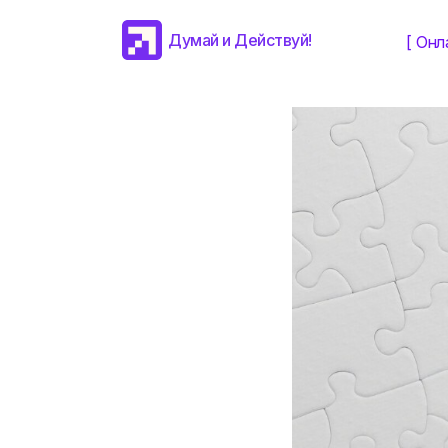
SWOT-анал
Думай и Действуй!
[ Онл
ТЕХНИКИ И ИНСТРУМЕН