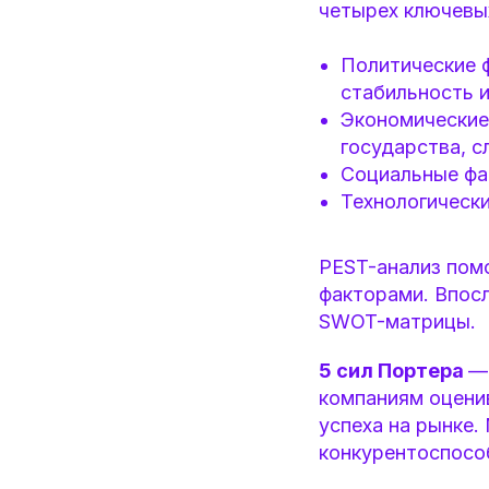
четырех ключевы
Политические ф
стабильность и 
Экономические
государства, с
Социальные фак
Технологически
PEST-анализ помо
факторами. Впосл
SWOT-матрицы.
5 сил Портера
—
компаниям оценив
успеха на рынке.
конкурентоспосо