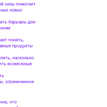
й силы помогает
ьных новых
нить барьеры для
рокам
ает понять,
тивные продукты
лить, насколько
вить возможные
ть
ы, ограниченное
чна, что