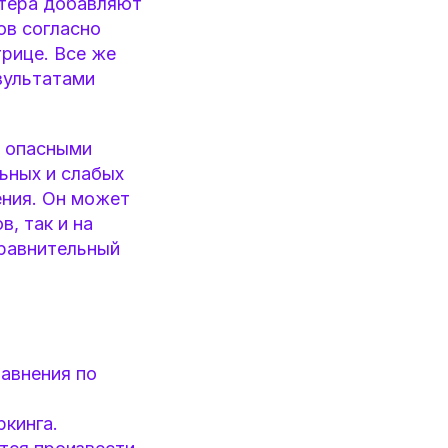
ртера добавляют
ов согласно
рице. Все же
езультатами
е опасными
ьных и слабых
ения. Он может
, так и на
сравнительный
авнения по
ркинга.