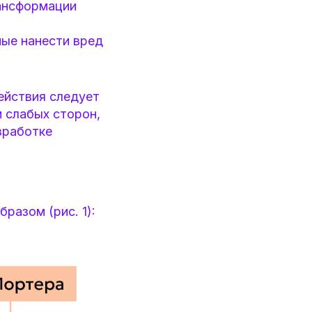
рансформации
ные нанести вред
ействия следует
 слабых сторон,
зработке
азом (рис. 1):