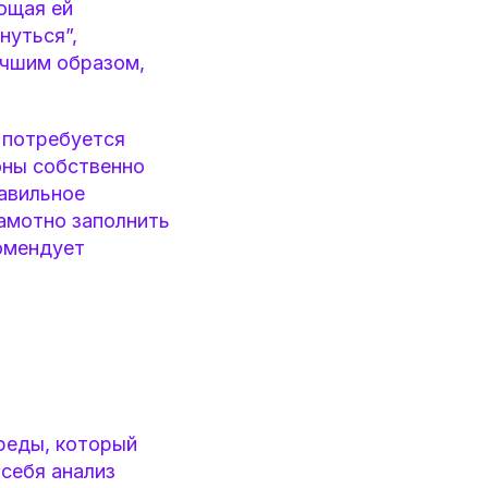
ющая ей
нуться”,
учшим образом,
 потребуется
оны собственно
равильное
рамотно заполнить
омендует
реды, который
 себя анализ