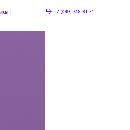
 кажется?
+7 (499) 348-81-71
ывы ]