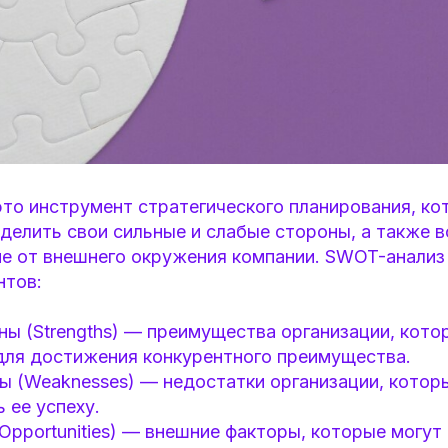
то инструмент стратегического планирования, ко
делить свои сильные и слабые стороны, а также 
е от внешнего окружения компании. SWOT-анализ
нтов:
ы (Strengths) — преимущества организации, кото
для достижения конкурентного преимущества.
ы (Weaknesses) — недостатки организации, котор
 ее успеху.
pportunities) — внешние факторы, которые могут