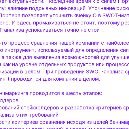
яет актуальности. Последнее время к 5 силам По
лу: влияние подрывных инноваций. Уточнение риск
Портера позволяет уточнить ячейку О в SWOT-мат
езно. И здесь промахиваться не стоит, поэтому р
-анализа успокаиваться точно не стоит.
то процесс сравнения нашей компании с наиболе
о инструмент, используемый для определения сил
, а также для выявления возможностей для улучш
 как на уровне отдельных продуктов или процессов
анизации в целом. При проведении SWOT-анализа 
инг) проводится для компании в целом.
нчмаркинга проводится в шесть этапов:
олдеров.
бований стейкхолдеров и разработка критериев ср
ализа этих требований.
сти критериев сравнения исходя из целей бенчма