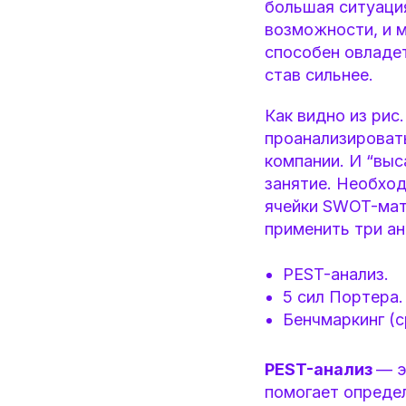
большая ситуаци
возможности, и м
способен овладе
став сильнее.
Как видно из рис
проанализировать
компании. И “выс
занятие. Необход
ячейки SWOT-мат
применить три ан
PEST-анализ.
5 сил Портера.
Бенчмаркинг (с
PEST-анализ
— э
помогает определ