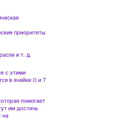
ическая
еские приоритеты
асли и т. д.
е с этими
ся в ячейки O и T
которая помогает
гут им достичь
 на