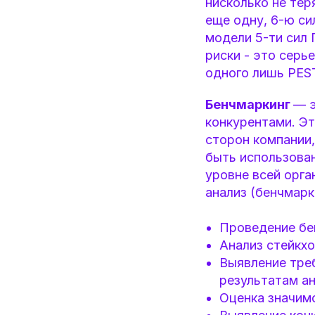
нисколько не тер
еще одну, 6-ю си
модели 5-ти сил 
риски - это серь
одного лишь PEST
Бенчмаркинг
— э
конкурентами. Эт
сторон компании
быть использован
уровне всей орг
анализ (бенчмарк
Проведение бе
Анализ стейкх
Выявление тре
результатам ан
Оценка значимо