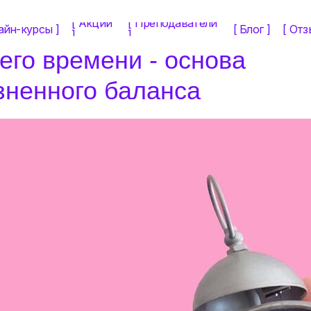
[ Акции
[ Преподаватели
айн-курсы ]
[ Блог ]
[ Отз
]
]
го времени - основа
зненного баланса