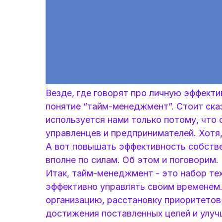
Везде, где говорят про личную эффект
понятие “тайм-менеджмент”. Стоит ска
используется нами только потому, что 
управленцев и предпринимателей. Хотя
А вот повышать эффективность собстве
вполне по силам. Об этом и поговорим.
Итак, тайм-менеджмент - это набор тех
эффективно управлять своим временем.
организацию, расстановку приоритетов
достижения поставленных целей и улучш