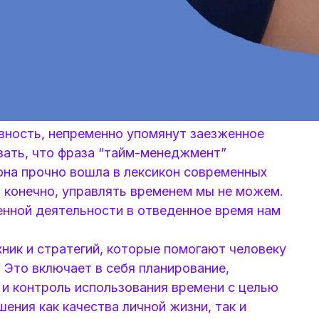
ивность, непременно упомянут заезженное
зать, что фраза “тайм-менеджмент”
она прочно вошла в лексикон современных
, конечно, управлять временем мы не можем.
нной деятельности в отведенное время нам
ник и стратегий, которые помогают человеку
 Это включает в себя планирование,
 и контроль использования времени с целью
ения как качества личной жизни, так и